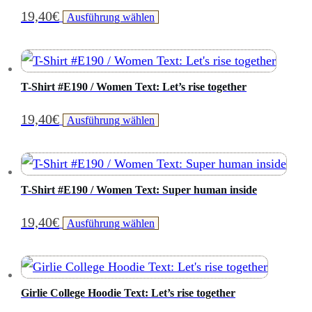
19,40
€
Dieses
Ausführung wählen
Produkt
weist
mehrere
T-Shirt #E190 / Women Text: Let’s rise together
Varianten
19,40
€
Dieses
Ausführung wählen
auf.
Produkt
Die
weist
Optionen
mehrere
können
T-Shirt #E190 / Women Text: Super human inside
Varianten
auf
19,40
€
Dieses
Ausführung wählen
auf.
der
Produkt
Die
Produktseite
weist
Optionen
gewählt
mehrere
können
Girlie College Hoodie Text: Let’s rise together
werden
Varianten