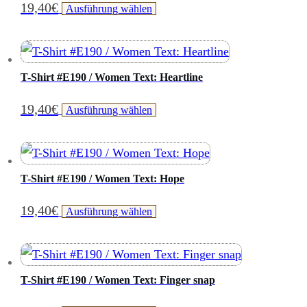
19,40
€
Dieses
Ausführung wählen
auf.
der
Produkt
Die
Produktseite
weist
Optionen
gewählt
mehrere
können
T-Shirt #E190 / Women Text: Heartline
werden
Varianten
auf
19,40
€
Dieses
Ausführung wählen
auf.
der
Produkt
Die
Produktseite
weist
Optionen
gewählt
mehrere
können
T-Shirt #E190 / Women Text: Hope
werden
Varianten
auf
19,40
€
Dieses
Ausführung wählen
auf.
der
Produkt
Die
Produktseite
weist
Optionen
gewählt
mehrere
können
T-Shirt #E190 / Women Text: Finger snap
werden
Varianten
auf