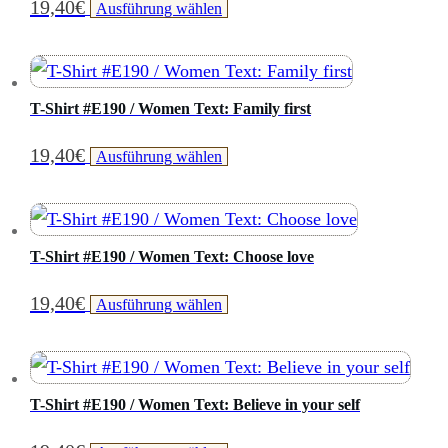
19,40
€
Dieses
Ausführung wählen
auf.
der
Produkt
Die
Produktseite
weist
Optionen
gewählt
mehrere
können
T-Shirt #E190 / Women Text: Family first
werden
Varianten
auf
19,40
€
Dieses
Ausführung wählen
auf.
der
Produkt
Die
Produktseite
weist
Optionen
gewählt
mehrere
können
T-Shirt #E190 / Women Text: Choose love
werden
Varianten
auf
19,40
€
Dieses
Ausführung wählen
auf.
der
Produkt
Die
Produktseite
weist
Optionen
gewählt
mehrere
können
T-Shirt #E190 / Women Text: Believe in your self
werden
Varianten
auf