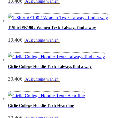
19,40
€
Dieses
Ausführung wählen
auf.
der
Produkt
Die
Produktseite
weist
Optionen
gewählt
mehrere
können
T-Shirt #E190 / Women Text: I always find a way
werden
Varianten
auf
19,40
€
Dieses
Ausführung wählen
auf.
der
Produkt
Die
Produktseite
weist
Optionen
gewählt
mehrere
können
Girlie College Hoodie Text: I always find a way
werden
Varianten
auf
30,40
€
Dieses
Ausführung wählen
auf.
der
Produkt
Die
Produktseite
weist
Optionen
gewählt
mehrere
können
Girlie College Hoodie Text: Heartline
werden
Varianten
auf
30,40
€
Dieses