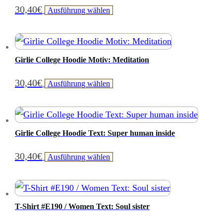
auf
30,40
€
Dieses
Ausführung wählen
auf.
der
Produkt
Die
Produktseite
weist
Optionen
gewählt
mehrere
können
Girlie College Hoodie Motiv: Meditation
werden
Varianten
auf
30,40
€
Dieses
Ausführung wählen
auf.
der
Produkt
Die
Produktseite
weist
Optionen
gewählt
mehrere
können
Girlie College Hoodie Text: Super human inside
werden
Varianten
auf
30,40
€
Dieses
Ausführung wählen
auf.
der
Produkt
Die
Produktseite
weist
Optionen
gewählt
mehrere
können
T-Shirt #E190 / Women Text: Soul sister
werden
Varianten
auf