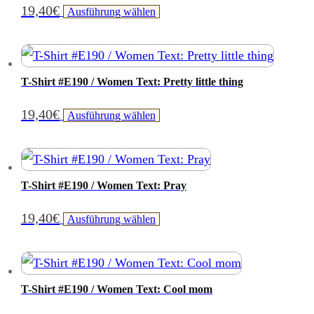
19,40
€
Dieses
Ausführung wählen
auf.
der
Produkt
Die
Produktseite
weist
Optionen
gewählt
mehrere
können
T-Shirt #E190 / Women Text: Pretty little thing
werden
Varianten
auf
19,40
€
Dieses
Ausführung wählen
auf.
der
Produkt
Die
Produktseite
weist
Optionen
gewählt
mehrere
können
T-Shirt #E190 / Women Text: Pray
werden
Varianten
auf
19,40
€
Dieses
Ausführung wählen
auf.
der
Produkt
Die
Produktseite
weist
Optionen
gewählt
mehrere
können
T-Shirt #E190 / Women Text: Cool mom
werden
Varianten
auf