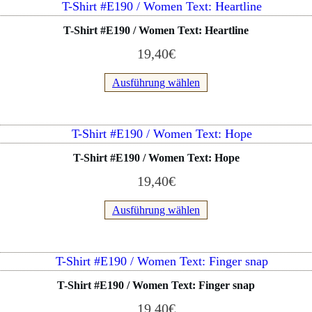
Dieses
können
Produkt
T-Shirt #E190 / Women Text: Heartline
auf
weist
der
19,40
€
mehrere
Produktseite
Varianten
Ausführung wählen
gewählt
auf.
werden
Die
Optionen
Dieses
können
Produkt
T-Shirt #E190 / Women Text: Hope
auf
weist
der
19,40
€
mehrere
Produktseite
Varianten
Ausführung wählen
gewählt
auf.
werden
Die
Optionen
Dieses
können
Produkt
T-Shirt #E190 / Women Text: Finger snap
auf
weist
der
19,40
€