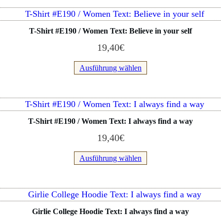
Optionen
Dieses
können
Produkt
T-Shirt #E190 / Women Text: Believe in your self
auf
weist
der
19,40
€
mehrere
Produktseite
Varianten
Ausführung wählen
gewählt
auf.
werden
Die
Optionen
Dieses
können
Produkt
T-Shirt #E190 / Women Text: I always find a way
auf
weist
der
19,40
€
mehrere
Produktseite
Varianten
Ausführung wählen
gewählt
auf.
werden
Die
Optionen
Dieses
können
Produkt
Girlie College Hoodie Text: I always find a way
auf
weist