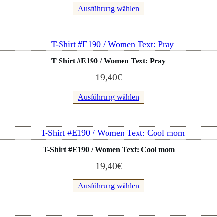
Varianten
Ausführung wählen
gewählt
auf.
werden
Die
Optionen
Dieses
können
Produkt
T-Shirt #E190 / Women Text: Pray
auf
weist
der
19,40
€
mehrere
Produktseite
Varianten
Ausführung wählen
gewählt
auf.
werden
Die
Optionen
Dieses
können
Produkt
T-Shirt #E190 / Women Text: Cool mom
auf
weist
der
19,40
€
mehrere
Produktseite
Varianten
Ausführung wählen
gewählt
auf.
werden
Die
Optionen