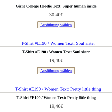
können
Produkt
Girlie College Hoodie Text: Super human inside
auf
weist
der
30,40
€
mehrere
Produktseite
Varianten
Ausführung wählen
gewählt
auf.
werden
Die
Optionen
Dieses
können
Produkt
T-Shirt #E190 / Women Text: Soul sister
auf
weist
der
19,40
€
mehrere
Produktseite
Varianten
Ausführung wählen
gewählt
auf.
werden
Die
Optionen
Dieses
können
Produkt
T-Shirt #E190 / Women Text: Pretty little thing
auf
weist
der
19,40
€
mehrere
Produktseite