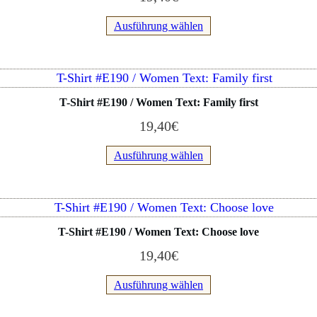
mehrere
Produktseite
Varianten
Ausführung wählen
gewählt
auf.
werden
Die
Optionen
Dieses
können
Produkt
T-Shirt #E190 / Women Text: Family first
auf
weist
der
19,40
€
mehrere
Produktseite
Varianten
Ausführung wählen
gewählt
auf.
werden
Die
Optionen
Dieses
können
Produkt
T-Shirt #E190 / Women Text: Choose love
auf
weist
der
19,40
€
mehrere
Produktseite
Varianten
Ausführung wählen
gewählt
auf.
werden
Die