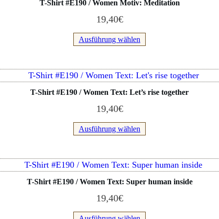
T-Shirt #E190 / Women Motiv: Meditation
weist
19,40
€
mehrere
Varianten
Ausführung wählen
auf.
Die
Optionen
Dieses
können
Produkt
T-Shirt #E190 / Women Text: Let’s rise together
auf
weist
der
19,40
€
mehrere
Produktseite
Varianten
Ausführung wählen
gewählt
auf.
werden
Die
Optionen
Dieses
können
Produkt
T-Shirt #E190 / Women Text: Super human inside
auf
weist
der
19,40
€
mehrere
Produktseite
Varianten
Ausführung wählen