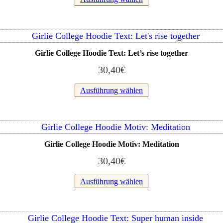
gewählt
auf.
werden
Die
Optionen
Dieses
können
Produkt
Girlie College Hoodie Text: Let’s rise together
auf
weist
der
30,40
€
mehrere
Produktseite
Varianten
Ausführung wählen
gewählt
auf.
werden
Die
Optionen
Dieses
können
Produkt
Girlie College Hoodie Motiv: Meditation
auf
weist
der
30,40
€
mehrere
Produktseite
Varianten
Ausführung wählen
gewählt
auf.
werden
Die
Optionen
Dieses