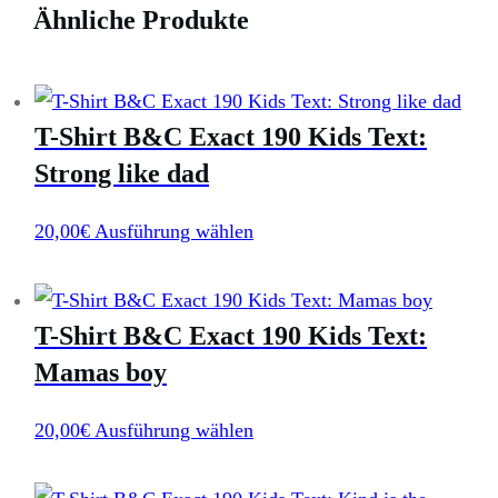
love
Ähnliche Produkte
mama
Menge
T-Shirt B&C Exact 190 Kids Text:
Strong like dad
Dieses
20,00
€
Ausführung wählen
Produkt
weist
T-Shirt B&C Exact 190 Kids Text:
mehrere
Varianten
Mamas boy
auf.
Dieses
20,00
€
Ausführung wählen
Die
Produkt
Optionen
weist