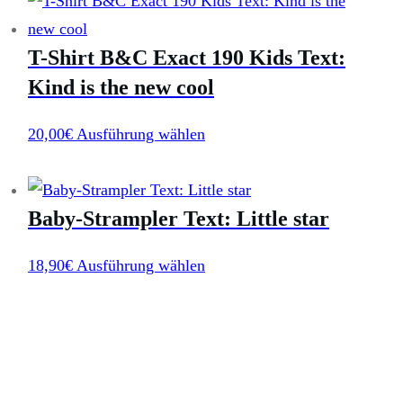
können
mehrere
auf
T-Shirt B&C Exact 190 Kids Text:
Varianten
der
auf.
Kind is the new cool
Produktseite
Die
gewählt
Dieses
20,00
€
Ausführung wählen
Optionen
werden
Produkt
können
weist
auf
Baby-Strampler Text: Little star
mehrere
der
Varianten
Produktseite
Dieses
18,90
€
Ausführung wählen
auf.
gewählt
Produkt
Die
werden
weist
Optionen
mehrere
können
Varianten
auf