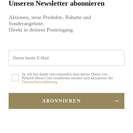
auf.
Unseren Newsletter abonnieren
der
Die
Produktseite
Aktionen, neue Produkte, Rabatte und
Optionen
gewählt
Sonderangebote.
können
Direkt in deinem Posteingang.
werden
auf
der
Produktseite
gewählt
werden
Ja, ich bin damit einverstanden dass meine Daten von
Printed-Dress.Com verarbeitet werden und akzeptiere die
Datenschutzerklärung
.
ABONNIEREN