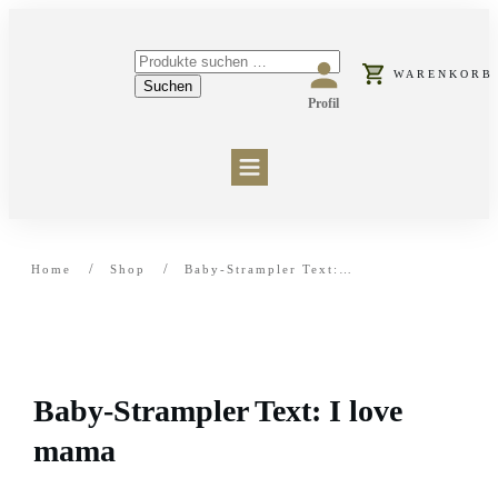
Suchen
WARENKORB
nach:
Suchen
Profil
HOME
PRODUKTE
VERSAND & RÜCKGABE
KONTAKT
/
/
Home
Shop
Baby-Strampler Text: I love mama
Baby-Strampler Text: I love
mama