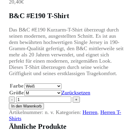
20,40
€
B&C #E190 T-Shirt
Das B&C #E190 Kurzarm-T-Shirt überzeugt durch
seinen modernen, ausgestellten Schnitt. Es ist aus
dem bewährten hochwertigen Single Jersey in 190-
Gramm-Qualität gefertigt, den B&C mittlerweile seit
mehr als 20 Jahren verwendet, und eignet sich
perfekt für einen modernen, zeitgemäßen Look.
Dieses T-Shirt überzeugen durch seine weiche
Griffigkeit und seines erstklassigen Tragekomfort.
Farbe
Größe
Zurücksetzen
B&C
-
+
#E190
In den Warenkorb
T-
Artikelnummer:
n. v.
Kategorien:
Herren
,
Herren T-
Shirt
Shirts
Text:
Ähnliche Produkte
Dein