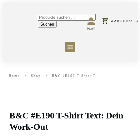
Suchen
WARENKORB
nach:
Suchen
Profil
HOME
PRODUKTE
VERSAND & RÜCKGABE
KONTAKT
/
/
Home
Shop
B&C #E190 T-Shirt Text: Dein Work-Out
B&C #E190 T-Shirt Text: Dein
Work-Out