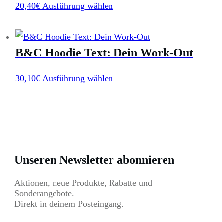
Dieses
20,40
€
Ausführung wählen
Die
Produktseite
Produkt
Optionen
gewählt
weist
können
werden
B&C Hoodie Text: Dein Work-Out
mehrere
auf
Varianten
der
Dieses
30,10
€
Ausführung wählen
auf.
Produktseite
Produkt
Die
gewählt
weist
Optionen
werden
mehrere
können
Varianten
auf
auf.
Unseren Newsletter abonnieren
der
Die
Produktseite
Aktionen, neue Produkte, Rabatte und
Optionen
gewählt
Sonderangebote.
können
Direkt in deinem Posteingang.
werden
auf