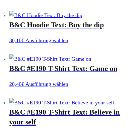
Work-
Out
Menge
B&C Hoodie Text: Buy the dip
Dieses
30,10
€
Ausführung wählen
Produkt
weist
B&C #E190 T-Shirt Text: Game on
mehrere
Varianten
Dieses
20,40
€
Ausführung wählen
auf.
Produkt
Die
weist
Optionen
B&C #E190 T-Shirt Text: Believe in
mehrere
können
Varianten
your self
auf
auf.
der