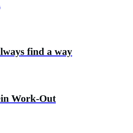
s
lways find a way
ein Work-Out