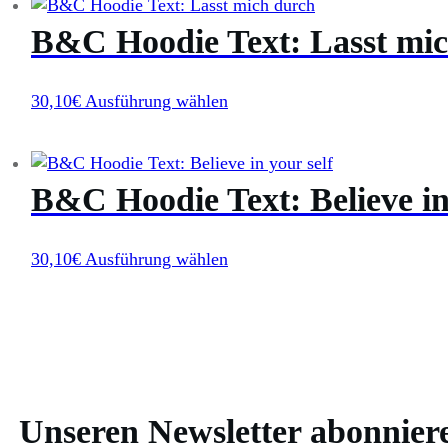
auf
mehrere
B&C Hoodie Text: Lasst mi
der
Varianten
Produktseite
auf.
gewählt
Die
Dieses
30,10
€
Ausführung wählen
werden
Optionen
Produkt
können
weist
auf
mehrere
B&C Hoodie Text: Believe in
der
Varianten
Produktseite
auf.
gewählt
Die
Dieses
30,10
€
Ausführung wählen
werden
Optionen
Produkt
können
weist
auf
mehrere
der
Varianten
Produktseite
auf.
gewählt
Die
Unseren Newsletter abonnier
werden
Optionen