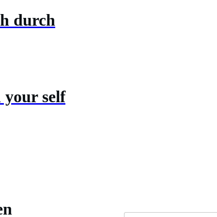
ch durch
 your self
en