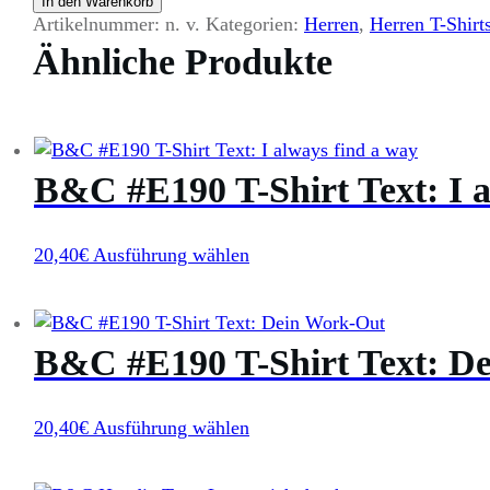
In den Warenkorb
T-
Artikelnummer:
n. v.
Kategorien:
Herren
,
Herren T-Shirt
Shirt
Ähnliche Produkte
Text:
Mi
mi
mi
Menge
B&C #E190 T-Shirt Text: I a
Dieses
20,40
€
Ausführung wählen
Produkt
weist
mehrere
B&C #E190 T-Shirt Text: D
Varianten
auf.
Die
Dieses
20,40
€
Ausführung wählen
Optionen
Produkt
können
weist